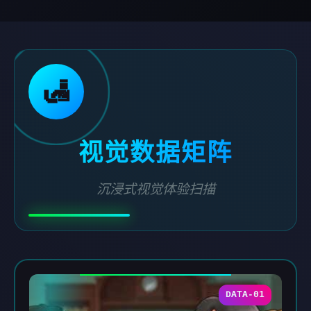
🛃
视觉数据矩阵
沉浸式视觉体验扫描
DATA-01