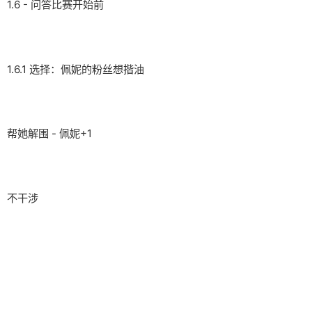
1.6 - 问答比赛开始前
1.6.1 选择：佩妮的粉丝想揩油
帮她解围 - 佩妮+1
不干涉