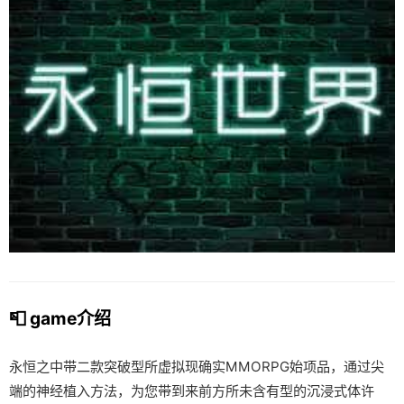
📮 game介绍
永恒之中带二款突破型所虚拟现确实MMORPG始项品，通过尖
端的神经植入方法，为您带到来前方所未含有型的沉浸式体许