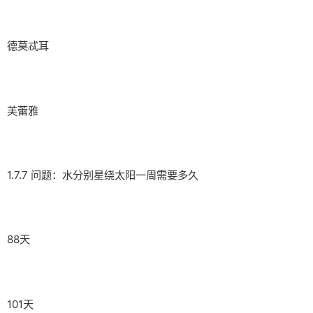
德莫忒耳
芙蕾雅
1.7.7 问题：水分别星绕太阳一周需要多久
88天
101天