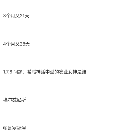
3个月又21天
4个月又28天
1.7.6 问题：希腊神话中型的农业女神是谁
埃尔忒尼斯
帕耳塞福涅