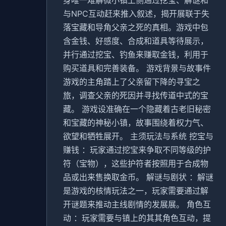
与NPC互动赶来推入叙述，揭开展联于失
落宝藏和导角父亲之死的真相。游戏中包
含金钱、好感度、合成和道具等待展示，
并行通过挖宝、钓鱼来赚取金钱，利用于
购买道具和完善装备。 游戏背景与故事件
游戏的主角踏上了父亲留下降的寻宝之
旅，调查父亲的死因并寻找传道中式的宝
藏。 游戏设准确在一个隐藏着古老旧秘密
和宝藏的神秘小镇，故事围绕着权力气、
欲望和牺牲展开。 主须玩法与系统 挖宝与
赚钱 ：玩家通过挖宝来争取不同等级的护
符（宝物），这些护符者按照用于合成物
品或出来售换取金币。 解谜与剧状 ：解谜
是游戏的核情玩法之一，玩家需要通过解
开谜题来推动主线剧情的发展展。 角色互
动 ：玩家需要与镇上的其其角色互动，提